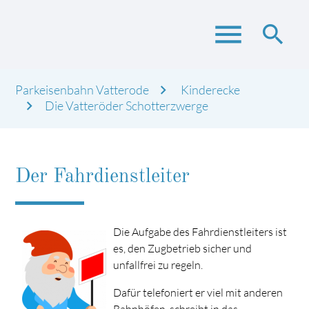
menu
search
Parkeisenbahn Vatterode
Kinderecke
Suchbegriffe
Die Vatteröder Schotterzwerge
SUCHEN
Der Fahrdienstleiter
Die Aufgabe des Fahrdienstleiters ist
es, den Zugbetrieb sicher und
unfallfrei zu regeln.
Dafür telefoniert er viel mit anderen
Bahnhöfen, schreibt in das