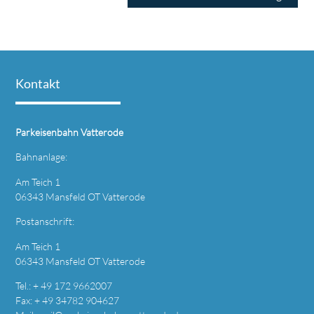
Kontakt
Parkeisenbahn Vatterode
Bahnanlage:
Am Teich 1
06343 Mansfeld OT Vatterode
Postanschrift:
Am Teich 1
06343 Mansfeld OT Vatterode
Tel.: + 49 172 9662007
Fax: + 49 34782 904627