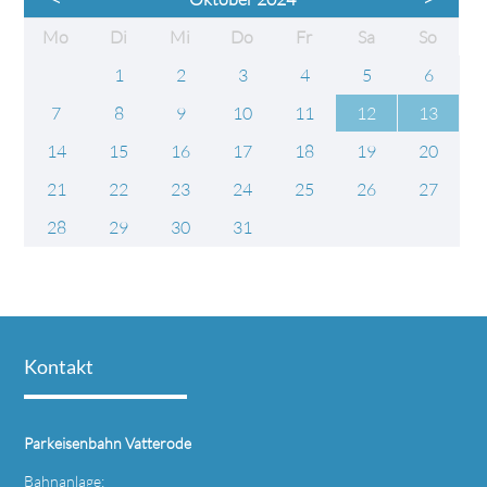
ntag
enstag
ttwoch
nnerstag
eitag
mstag
nntag
Mo
Di
Mi
Do
Fr
Sa
So
1
2
3
4
5
6
7
8
9
10
11
12
13
14
15
16
17
18
19
20
21
22
23
24
25
26
27
28
29
30
31
Kontakt
Parkeisenbahn Vatterode
Bahnanlage: