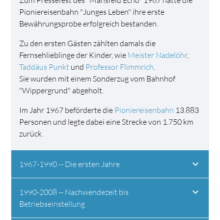
Zum Pressefest des "Mansfeld Echo" 1967 hatte die
Pioniereisenbahn "Junges Leben" ihre erste
Bewährungsprobe erfolgreich bestanden.
Zu den ersten Gästen zählten damals die
Fernsehlieblinge der Kinder, wie
Meister Nadelöhr
,
Taddäus Punkt
und
Professor Flimmrich
.
Sie wurden mit einem Sonderzug vom Bahnhof
"Wippergrund" abgeholt.
Im Jahr 1967 beförderte die
Pioniereisenbahn
13.883
Personen und legte dabei eine Strecke von 1.750 km
zurück.
1967-1990 -- Die ersten Jahre
1990-2008 -- Nachwendezeit bis
Betriebseinstellung