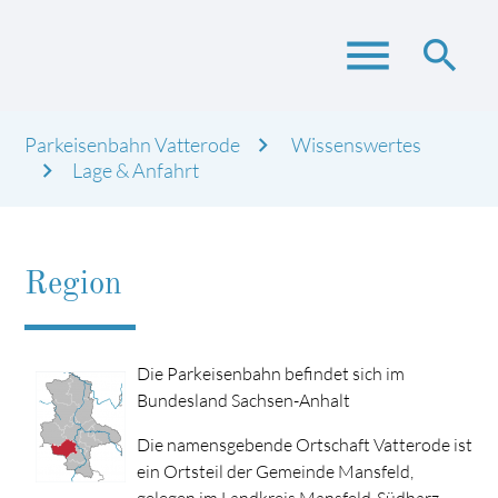
menu
search
Parkeisenbahn Vatterode
Wissenswertes
Suchbegriffe
Lage & Anfahrt
SUCHEN
Region
Die Parkeisenbahn befindet sich im
Bundesland Sachsen-Anhalt
Die namensgebende Ortschaft Vatterode ist
ein Ortsteil der Gemeinde Mansfeld,
gelegen im Landkreis Mansfeld-Südharz.