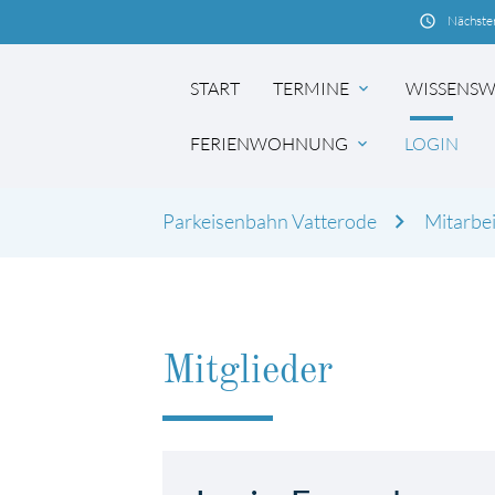
schedule
Nächster
START
TERMINE
WISSENSW
expand_more
FERIENWOHNUNG
LOGIN
expand_more
Parkeisenbahn Vatterode
Mitarbei
Suchbegriffe
Mitglieder