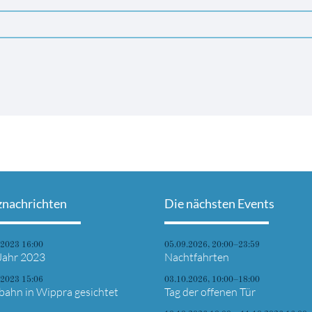
znachrichten
Die nächsten Events
.2023 16:00
05.09.2026, 20:00–23:59
Jahr 2023
Nachtfahrten
.2023 15:06
03.10.2026, 10:00–18:00
bahn in Wippra gesichtet
Tag der offenen Tür